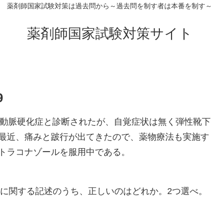
薬剤師国家試験対策は過去問から～過去問を制す者は本番を制す～
薬剤師国家試験対策サイト
9
性閉塞性動脈硬化症と診断されたが、自覚症状は無く弾性靴下
最近、痛みと跛行が出てきたので、薬物療法も実施す
トラコナゾールを服用中である。
機序に関する記述のうち、正しいのはどれか。2つ選べ。