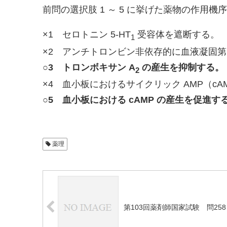
前問の選択肢 1 ～ 5 に挙げた薬物の作用
×1 セロトニン 5-HT
受容体を遮断する。
1
×2 アンチトロンビン非依存的に血液凝固第 
○3 トロンボキサン A
の産生を抑制する。
2
×4 血小板におけるサイクリック AMP（c
○5 血小板における cAMP の産生を促進す
薬理
第103回薬剤師国家試験 問258