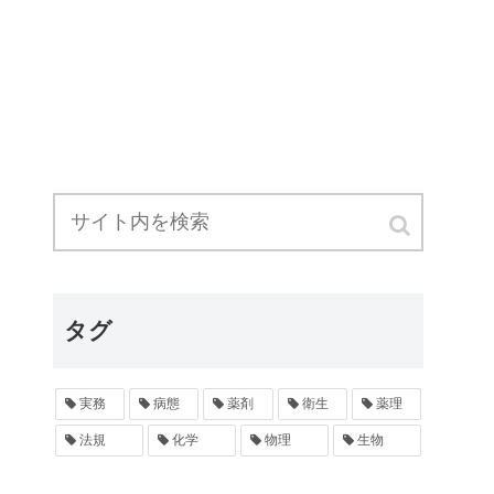
タグ
実務
病態
薬剤
衛生
薬理
法規
化学
物理
生物