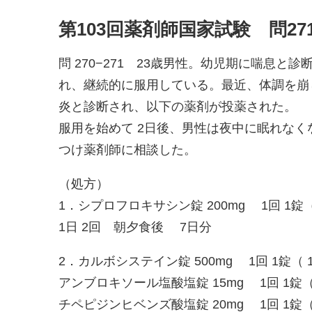
第103回薬剤師国家試験 問27
問 270−271 23歳男性。幼児期に喘息
れ、継続的に服用している。最近、体調を崩
炎と診断され、以下の薬剤が投薬された。
服用を始めて 2日後、男性は夜中に眠れな
つけ薬剤師に相談した。
（処方）
1．シプロフロキサシン錠 200mg 1回 1錠（
1日 2回 朝夕食後 7日分
2．カルボシステイン錠 500mg 1回 1錠（ 
アンブロキソール塩酸塩錠 15mg 1回 1錠（
チペピジンヒベンズ酸塩錠 20mg 1回 1錠（