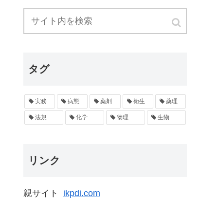
タグ
実務
病態
薬剤
衛生
薬理
法規
化学
物理
生物
リンク
親サイト
ikpdi.com