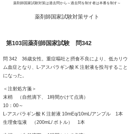
薬剤師国家試験対策は過去問から～過去問を制す者は本番を制す～
薬剤師国家試験対策サイト
第103回薬剤師国家試験 問342
問 342 36歳女性。重症嘔吐と摂食不良により、低カリウ
ム血症となり、L-アスパラギン酸 K 注射液を投与すること
になった。
＜注射処方箋＞
末梢 （自然滴下、 1時間かけて点滴）
10：00～
L-アスパラギン酸 K 注射液 10mEq/10mL/アンプル 1本
生理食塩液 （200mL/ ボトル） 1本