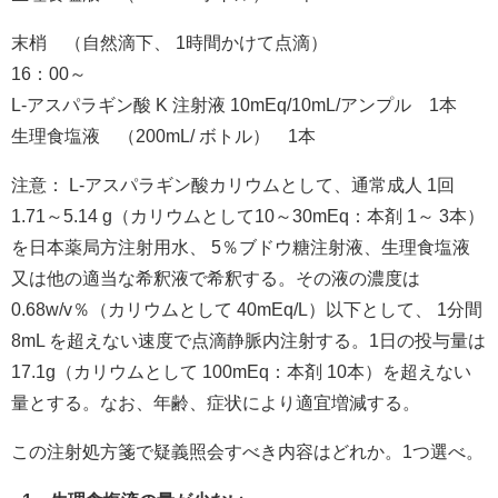
末梢 （自然滴下、 1時間かけて点滴）
16：00～
L-アスパラギン酸 K 注射液 10mEq/10mL/アンプル 1本
生理食塩液 （200mL/ ボトル） 1本
注意： L-アスパラギン酸カリウムとして、通常成人 1回
1.71～5.14 g（カリウムとして10～30mEq：本剤 1～ 3本）
を日本薬局方注射用水、 5％ブドウ糖注射液、生理食塩液
又は他の適当な希釈液で希釈する。その液の濃度は
0.68w/v％（カリウムとして 40mEq/L）以下として、 1分間
8mL を超えない速度で点滴静脈内注射する。1日の投与量は
17.1g（カリウムとして 100mEq：本剤 10本）を超えない
量とする。なお、年齢、症状により適宜増減する。
この注射処方箋で疑義照会すべき内容はどれか。1つ選べ。