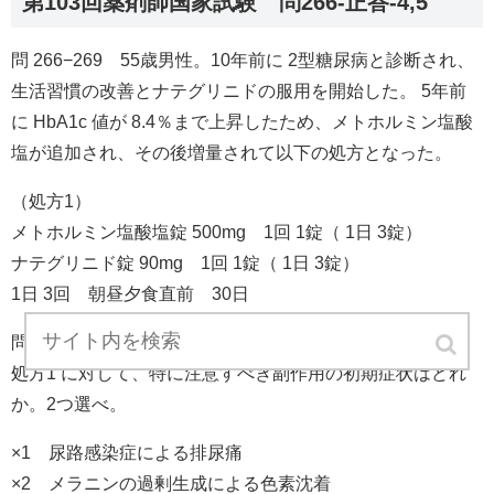
第103回薬剤師国家試験 問266-正答-4,5
問 266−269 55歳男性。10年前に 2型糖尿病と診断され、
生活習慣の改善とナテグリニドの服用を開始した。 5年前
に HbA1c 値が 8.4％まで上昇したため、メトホルミン塩酸
塩が追加され、その後増量されて以下の処方となった。
（処方1）
メトホルミン塩酸塩錠 500mg 1回 1錠（ 1日 3錠）
ナテグリニド錠 90mg 1回 1錠（ 1日 3錠）
1日 3回 朝昼夕食直前 30日
問 266（実務）
処方1 に対して、特に注意すべき副作用の初期症状はどれ
か。2つ選べ。
×1 尿路感染症による排尿痛
×2 メラニンの過剰生成による色素沈着