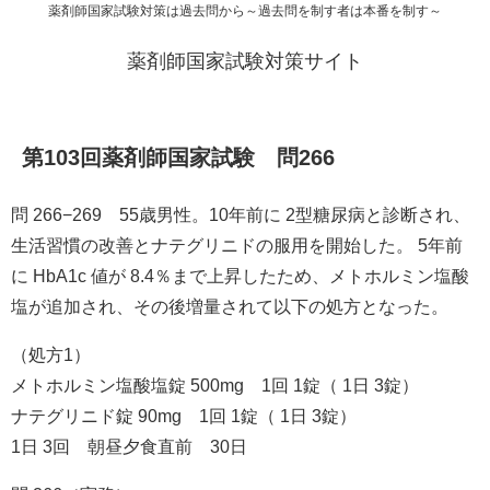
薬剤師国家試験対策は過去問から～過去問を制す者は本番を制す～
薬剤師国家試験対策サイト
第103回薬剤師国家試験 問266
問 266−269 55歳男性。10年前に 2型糖尿病と診断され、
生活習慣の改善とナテグリニドの服用を開始した。 5年前
に HbA1c 値が 8.4％まで上昇したため、メトホルミン塩酸
塩が追加され、その後増量されて以下の処方となった。
（処方1）
メトホルミン塩酸塩錠 500mg 1回 1錠（ 1日 3錠）
ナテグリニド錠 90mg 1回 1錠（ 1日 3錠）
1日 3回 朝昼夕食直前 30日