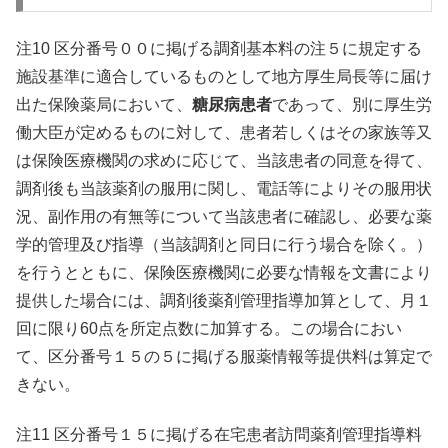
注10 区分番号００に掲げる調剤基本料の注５に規定する
施設基準に適合しているものとして地方厚生局長等に届け
出た保険薬局において、
糖尿病患者
であって、別に厚生労
働大臣が定めるものに対して、患者若しくはその家族等又
は保険医療機関の求めに応じて、当該患者の同意を得て、
調剤後も当該薬剤の服用に関し、電話等によりその服用状
況、副作用の有無等について当該患者に確認し、必要な薬
学的管理及び指導（当該調剤と同日に行う場合を除く。）
を行うとともに、保険医療機関に必要な情報を文書により
提供した場合には、調剤後薬剤管理指導加算として、月１
回に限り60点を所定点数に加算する。この場合におい
て、区分番号１５の５に掲げる服薬情報等提供料は算定で
きない。
注11 区分番号１５に掲げる在宅患者訪問薬剤管理指導料