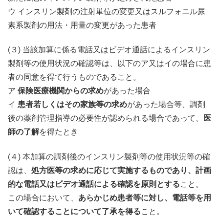
ウ インスリン製剤の注射単位の変更又はスルフォニル尿
素系製剤の用法・用量の変更があった患者
(３) 当該加算に係る電話又はビデオ通話によるインスリン
製剤等の使用状況の確認等は、以下のア又はイの場合に患
者の同意を得て行うものであること。
ア
保険医療機関からの求め
があった場合
イ
患者若しくはその家族等の求め
があった場合等、調剤
後の薬剤管理指導の必要性が認められる場合であって、
医
師の了解
を得たとき
(４) 本加算の調剤後のインスリン製剤等の使用状況等の確
認は、
処方医等の求めに応じて実施するものであり、計画
的な電話又はビデオ通話による確認を原則とする
こと。
この場合において、
あらかじめ患者等に対し、電話等を用
いて確認することについて了承を得る
こと。