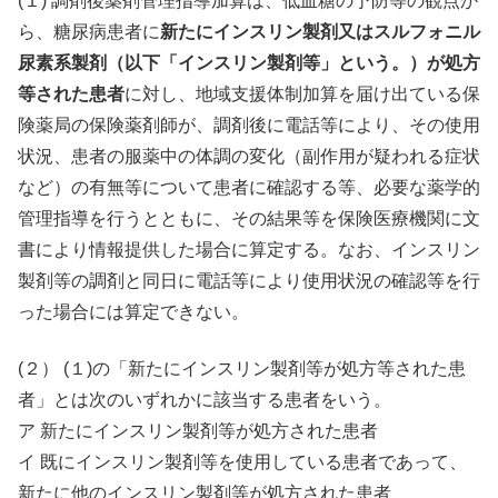
(１) 調剤後薬剤管理指導加算は、低血糖の予防等の観点か
ら、糖尿病患者に
新たにインスリン製剤又はスルフォニル
尿素系製剤（以下「インスリン製剤等」という。）が処方
等された患者
に対し、地域支援体制加算を届け出ている保
険薬局の保険薬剤師が、調剤後に電話等により、その使用
状況、患者の服薬中の体調の変化（副作用が疑われる症状
など）の有無等について患者に確認する等、必要な薬学的
管理指導を行うとともに、その結果等を保険医療機関に文
書により情報提供した場合に算定する。なお、インスリン
製剤等の調剤と同日に電話等により使用状況の確認等を行
った場合には算定できない。
(２） (１)の「新たにインスリン製剤等が処方等された患
者」とは次のいずれかに該当する患者をいう。
ア 新たにインスリン製剤等が処方された患者
イ 既にインスリン製剤等を使用している患者であって、
新たに他のインスリン製剤等が処方された患者