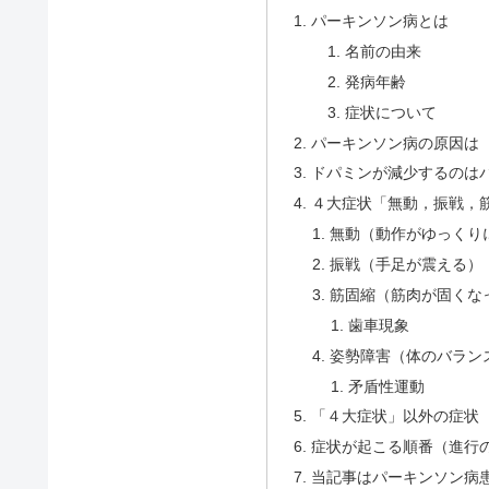
パーキンソン病とは
名前の由来
発病年齢
症状について
パーキンソン病の原因は
ドパミンが減少するのは
４大症状「無動，振戦，
無動（動作がゆっくり
振戦（手足が震える）
筋固縮（筋肉が固くな
歯車現象
姿勢障害（体のバラン
矛盾性運動
「４大症状」以外の症状
症状が起こる順番（進行
当記事はパーキンソン病