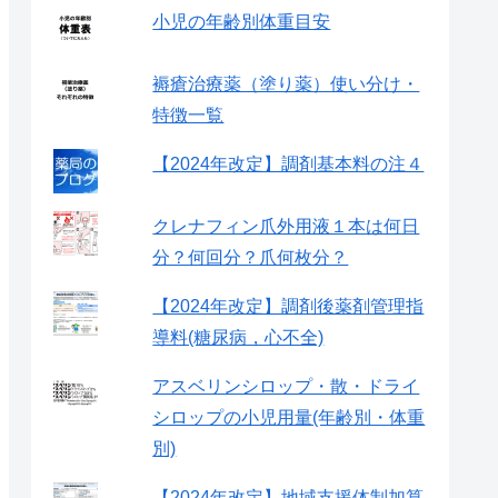
小児の年齢別体重目安
褥瘡治療薬（塗り薬）使い分け・
特徴一覧
【2024年改定】調剤基本料の注４
クレナフィン爪外用液１本は何日
分？何回分？爪何枚分？
【2024年改定】調剤後薬剤管理指
導料(糖尿病，心不全)
アスベリンシロップ・散・ドライ
シロップの小児用量(年齢別・体重
別)
【2024年改定】地域支援体制加算