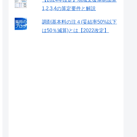
1,2,3,4の算定要件と解説
調剤基本料の注４(妥結率50%以下
は50％減算)とは【2022改定】