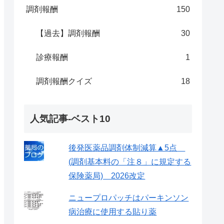
調剤報酬
150
【過去】調剤報酬
30
診療報酬
1
調剤報酬クイズ
18
人気記事-ベスト10
後発医薬品調剤体制減算▲5点
(調剤基本料の「注８」に規定する
保険薬局) 2026改定
ニュープロパッチはパーキンソン
病治療に使用する貼り薬