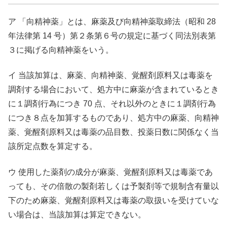
ア 「向精神薬」とは、麻薬及び向精神薬取締法（昭和 28
年法律第 14 号）第２条第６号の規定に基づく同法別表第
３に掲げる向精神薬をいう。
イ 当該加算は、麻薬、向精神薬、覚醒剤原料又は毒薬を
調剤する場合において、処方中に麻薬が含まれているとき
に１調剤行為につき 70 点、それ以外のときに１調剤行為
につき８点を加算するものであり、処方中の麻薬、向精神
薬、覚醒剤原料又は毒薬の品目数、投薬日数に関係なく当
該所定点数を算定する。
ウ 使用した薬剤の成分が麻薬、覚醒剤原料又は毒薬であ
っても、その倍散の製剤若しくは予製剤等で規制含有量以
下のため麻薬、覚醒剤原料又は毒薬の取扱いを受けていな
い場合は、当該加算は算定できない。