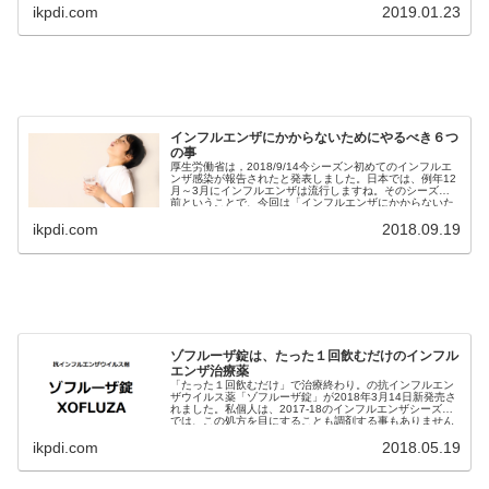
ikpdi.com
2019.01.23
インフルエンザにかからないためにやるべき６つ
の事
厚生労働省は，2018/9/14今シーズン初めてのインフルエ
ンザ感染が報告されたと発表しました。日本では、例年12
月～3月にインフルエンザは流行しますね。そのシーズン
前ということで、今回は「インフルエンザにかからないた
めに」どうすればよ...
ikpdi.com
2018.09.19
ゾフルーザ錠は、たった１回飲むだけのインフル
エンザ治療薬
「たった１回飲むだけ」で治療終わり。の抗インフルエン
ザウイルス薬「ゾフルーザ錠」が2018年3月14日新発売さ
れました。私個人は、2017-18のインフルエンザシーズン
では、この処方を目にすることも調剤する事もありません
でした。しか...
ikpdi.com
2018.05.19